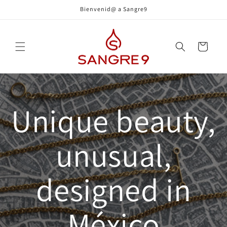
Ir
Bienvenid@ a Sangre9
directamente
al contenido
Carrito
Unique beauty,
unusual,
designed in
México