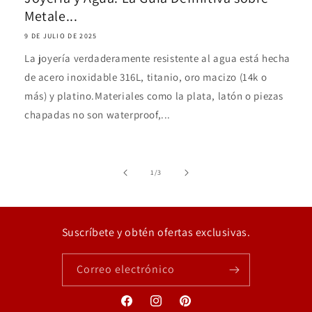
Metale...
9 DE JULIO DE 2025
La joyería verdaderamente resistente al agua está hecha
de acero inoxidable 316L, titanio, oro macizo (14k o
más) y platino.Materiales como la plata, latón o piezas
chapadas no son waterproof,...
de
1
/
3
Suscríbete y obtén ofertas exclusivas.
Correo electrónico
Facebook
Instagram
Pinterest