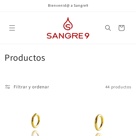
Ir
Bienvenid@ a Sangre9
directamente
al contenido
Carrito
C
Productos
o
l
Filtrar y ordenar
44 productos
e
c
c
i