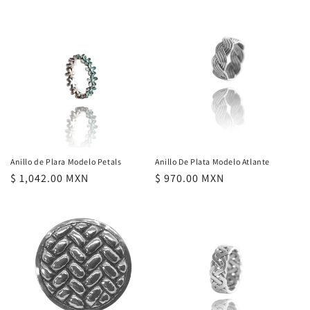
habitual
Anillo de Plara Modelo Petals
Anillo De Plata Modelo Atlante
Precio
$ 1,042.00 MXN
Precio
$ 970.00 MXN
habitual
habitual